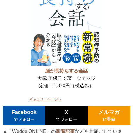
脳が長持ちする会話
大武 美保子：著 ウェッジ
定価：1,870円（税込み）
ギャラリーページへ
Facebook
X
メルマガ
でフォロー
でフォロー
に登録
▲「Wedge ONLINE」の
新着記事
などをお届けしていま