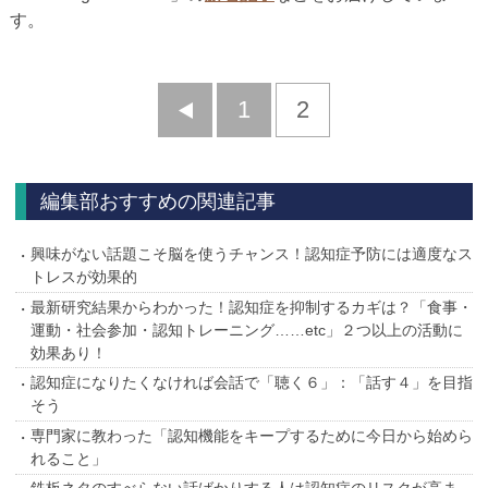
す。
前
1
2
へ
編集部おすすめの関連記事
興味がない話題こそ脳を使うチャンス！認知症予防には適度なス
トレスが効果的
最新研究結果からわかった！認知症を抑制するカギは？「食事・
運動・社会参加・認知トレーニング……etc」２つ以上の活動に
効果あり！
認知症になりたくなければ会話で「聴く６」：「話す４」を目指
そう
専門家に教わった「認知機能をキープするために今日から始めら
れること」