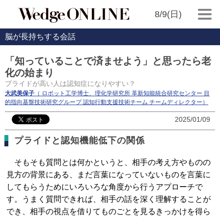
8/9(日)
脳が長持ちする会話
「知っていることで済ませよう」と思ったら老
化の始まり
プライドが高い人は認知症になりやすい？
大武美保子
（ ロボット工学博士、理化学研究所 革新知能統合研究センター 目
的指向基盤技術研究グループ 認知行動支援技術チーム チームディレクター）
2025/01/09
プライドと認知機能低下の関係
そもそも質問とは何かというと、相手の考え方やものの
見方の背景にある、まだ言葉になっていないものを言葉に
してもらうためにいろいろな角度から行うアプローチで
す。うまく質問できれば、相手の話を深く理解することが
でき、相手の視点を借りてものごとを見るきっかけを得ら