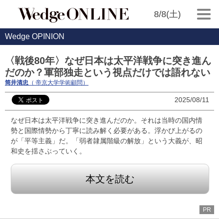
8/8(土)
Wedge OPINION
〈戦後80年〉なぜ日本は太平洋戦争に突き進ん
だのか？軍部独走という視点だけでは語れない
筒井清忠
（ 帝京大学学術顧問）
2025/08/11
なぜ日本は太平洋戦争に突き進んだのか。それは当時の国内情
勢と国際情勢から丁寧に読み解く必要がある。浮かび上がるの
が「平等主義」だ。「弱者隷属階級の解放」という大義が、昭
和史を揺さぶっていく。
本文を読む
PR