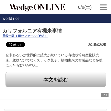
8/8(土)
world rice
カリフォルニア有機米事情
田牧一郎
（ 田牧ファームズ代表）
2015/02/25
全米あるいは世界的に拡大が続いている有機栽培農産物販売
店。穀物だけでなくスナック菓子、植物由来の布製品など多岐
にわたる製品が並ぶ。
本文を読む
PR