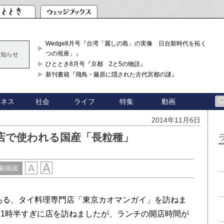
Wedge8月号『台湾「麗しの島」の実像 日台新時代を拓く「3
つの視座」』
お知らせ
ひととき8月号『京都 2と5の物語』
新刊書籍『飛鳥・藤原に隠された古代宮都の謎』
ジネス
社会
ライフ
特集
動画
2014年11月6日
店で使われる国産「長粒種」
刷画面
ある、タイ料理専門店「東京カオマンガイ」を訪ねま
1時半すぎに店を訪ねましたが、ランチの開店時間が