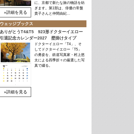
に、京都で新たな旅の物語を紡
ぎます。第1部は、俳優の常盤
»詳細を見る
貴子さんと仲間由紀…
ウェッジブックス
ありがとうT4&T5 923形ドクターイエロー
引退記念カレンダー2027 壁掛けタイプ
ドクターイエロー「T4」、そ
してドクターイエロー「T5」
の勇姿を、鉄道写真家・村上悠
太による四季折々の厳選した写
真で綴る。
»詳細を見る