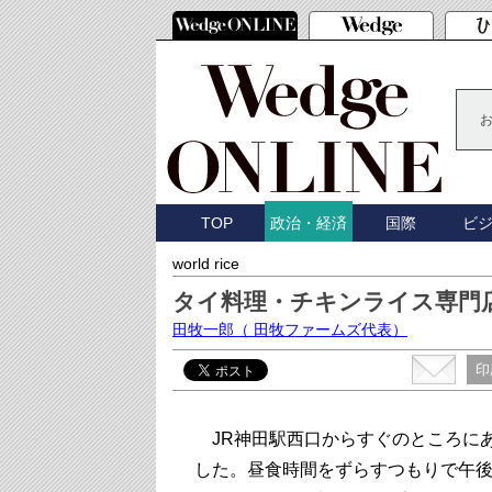
TOP
国際
ビ
政治・経済
world rice
タイ料理・チキンライス専門
田牧一郎
（ 田牧ファームズ代表）
印
JR神田駅西口からすぐのところに
した。昼食時間をずらすつもりで午後