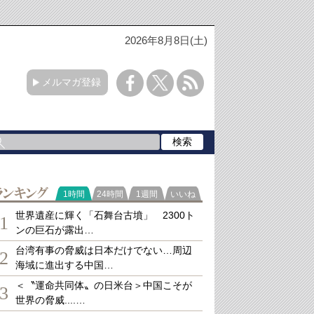
2026年8月8日(土)
メルマガ登録
ランキング
1時間
24時間
1週間
いいね
世界遺産に輝く「石舞台古墳」 2300ト
1
ンの巨石が露出…
台湾有事の脅威は日本だけでない…周辺
2
海域に進出する中国…
＜〝運命共同体〟の日米台＞中国こそが
3
世界の脅威....…