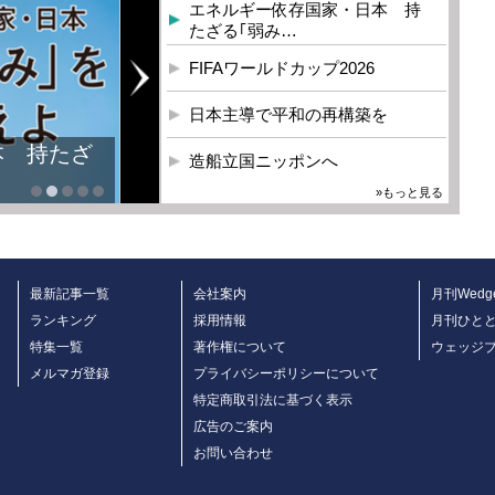
エネルギー依存国家・日本 持
たざる｢弱み…
FIFAワールドカップ2026
日本主導で平和の再構築を
本 持たざ
造船立国ニッポンへ
»もっと見る
最新記事一覧
会社案内
月刊Wedg
ランキング
採用情報
月刊ひと
特集一覧
著作権について
ウェッジ
メルマガ登録
プライバシーポリシーについて
特定商取引法に基づく表示
広告のご案内
お問い合わせ