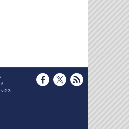
e
とき
ブックス