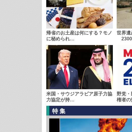
帰省のお土産は何にする？モノ
世界遺
に秘められ…
230
米国・サウジアラビア原子力協
野党・
力協定が持…
権者の
特集