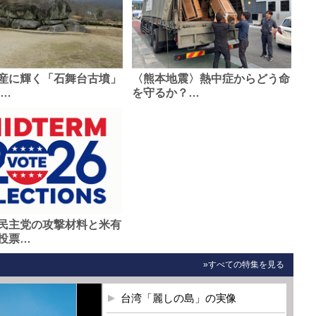
産に輝く「石舞台古墳」
〈熊本地震〉熱中症からどう命
0…
を守るか？…
民主党の攻撃材料と米有
投票…
»すべての特集を見る
台湾「麗しの島」の実像