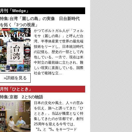
月刊「Wedge」
特集:台湾「麗しの島」の実像 日台新時代
を拓く「3つの視座」
かつてポルトガル人が「フォル
モサ（麗しの島）」と呼んだ台
湾。半導体産業で世界の最先端
技術をリードし、日本統治時代
の記憶も、歴史の一部として内
包している。一方で、現在は米
中対立の最前線に立たされ、難
しい現実に直面している。国際
社会で複雑な立…
»詳細を見る
月刊「ひととき」
特集:京都 2と5の物語
日本の文化や風土、人々の営み
を伝え、旅へと誘ってきた「ひ
ととき」。当誌が幾度となく特
集してきたのが京都です。創刊
25周年を迎える今号では、
〝2〟と〝5〟をキーワード