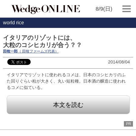
8/9(日)
world rice
イタリアのリゾットには、
大粒のコシヒカリが合う？？
田牧一郎
（ 田牧ファームズ代表）
2014/08/04
イタリアでリゾットに使われるコメは、日本のコシヒカリのふ
た回りぐらい粒が大きく、丸い短粒種。日本酒の醸造に使われ
るコメに似ている。
本文を読む
PR