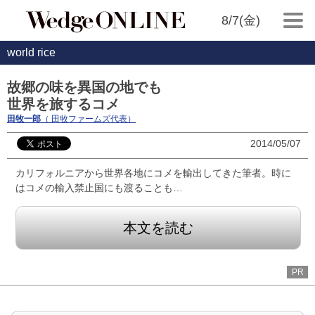
8/7(金)
world rice
故郷の味を異国の地でも
世界を旅するコメ
田牧一郎
（ 田牧ファームズ代表）
2014/05/07
カリフォルニアから世界各地にコメを輸出してきた筆者。時に
はコメの輸入禁止国にも渡ることも…
本文を読む
PR