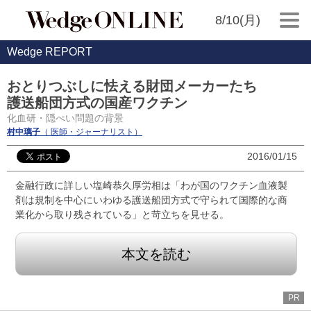
8/10(月)
Wedge REPORT
おとりつぶしに怯える財団メーカーたち
護送船団方式の国産ワクチン
化血研・隠ぺい問題の背景
村中璃子
（ 医師・ジャーナリスト）
2016/01/15
金融行政に詳しい塩崎恭久厚労相は「わが国のワクチン血液製
剤は規制を中心にいわゆる護送船団方式で守られて国際的な商
業化から取り残されている」と苛立ちを見せる。
本文を読む
PR