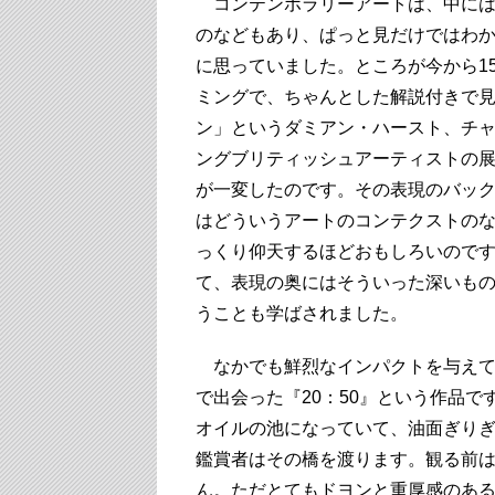
コンテンポラリーアートは、中には
のなどもあり、ぱっと見だけではわ
に思っていました。ところが今から1
ミングで、ちゃんとした解説付きで見
ン」というダミアン・ハースト、チ
ングブリティッシュアーティストの
が一変したのです。その表現のバッ
はどういうアートのコンテクストの
っくり仰天するほどおもしろいので
て、表現の奥にはそういった深いも
うことも学ばされました。
なかでも鮮烈なインパクトを与えて
で出会った『20：50』という作品
オイルの池になっていて、油面ぎり
鑑賞者はその橋を渡ります。観る前
ん。ただとてもドヨンと重厚感のあ