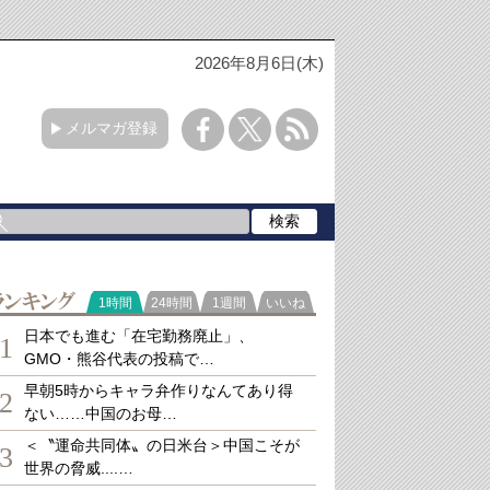
2026年8月6日(木)
メルマガ登録
ランキング
1時間
24時間
1週間
いいね
日本でも進む「在宅勤務廃止」、
1
GMO・熊谷代表の投稿で…
早朝5時からキャラ弁作りなんてあり得
2
ない……中国のお母…
＜〝運命共同体〟の日米台＞中国こそが
3
世界の脅威....…