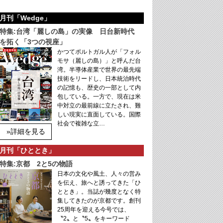
月刊「Wedge」
特集:台湾「麗しの島」の実像 日台新時代
を拓く「3つの視座」
かつてポルトガル人が「フォル
モサ（麗しの島）」と呼んだ台
湾。半導体産業で世界の最先端
技術をリードし、日本統治時代
の記憶も、歴史の一部として内
包している。一方で、現在は米
中対立の最前線に立たされ、難
しい現実に直面している。国際
社会で複雑な立…
»詳細を見る
月刊「ひととき」
特集:京都 2と5の物語
日本の文化や風土、人々の営み
を伝え、旅へと誘ってきた「ひ
ととき」。当誌が幾度となく特
集してきたのが京都です。創刊
25周年を迎える今号では、
〝2〟と〝5〟をキーワード