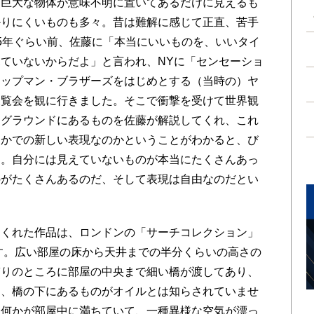
巨大な物体が意味不明に置いてあるだけに見えるも
かりにくいものも多々。昔は難解に感じて正直、苦手
5年ぐらい前、佐藤に「本当にいいものを、いいタイ
ていないからだよ」と言われ、NYに「センセーショ
ャップマン・ブラザーズをはじめとする（当時の）ヤ
展覧会を観に行きました。そこで衝撃を受けて世界観
クグラウンドにあるものを佐藤が解説してくれ、これ
なかでの新しい表現なのかということがわかると、び
す。自分には見えていないものが本当にたくさんあっ
のがたくさんあるのだ、そして表現は自由なのだとい
くれた作品は、ロンドンの「サーチコレクション」
です。広い部屋の床から天井までの半分くらいの高さの
ぎりのところに部屋の中央まで細い橋が渡してあり、
は、橋の下にあるものがオイルとは知らされていませ
る何かが部屋中に満ちていて、一種異様な空気が漂っ