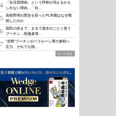
「生活習慣病」という呼称が消えるかも
4
しれない理由…「自…
高校野球の歴史を彩ったPL学園はなぜ廃
5
部したのか
国民の命まで、まるで湯水のごとく使う
6
プーチン…死傷者増…
“劣勢”プーチンがベラルーシ軍の参戦へ
7
圧力、それでも独…
»もっと見る