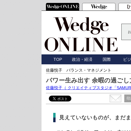
TOP
政治・経済
国際
ビ
佐藤悦子 バランス・マネジメント
パワー生み出す 余暇の過ごし
佐藤悦子
（ クリエイティブスタジオ「SAMU
印
見えていないものが、まだ