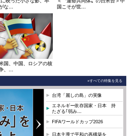
像に映った小さな影、卒
＜〝運命共同体〟の日米台＞中
がな…
国こそが世…
米国、中国、ロシアの核
争、…
»すべての特集を見る
台湾「麗しの島」の実像
エネルギー依存国家・日本 持
たざる｢弱み…
FIFAワールドカップ2026
日本主導で平和の再構築を