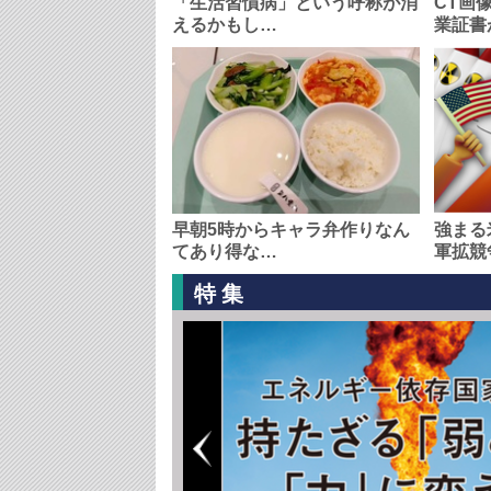
「生活習慣病」という呼称が消
CT画
えるかもし…
業証書
早朝5時からキャラ弁作りなん
強まる
てあり得な…
軍拡競
特集