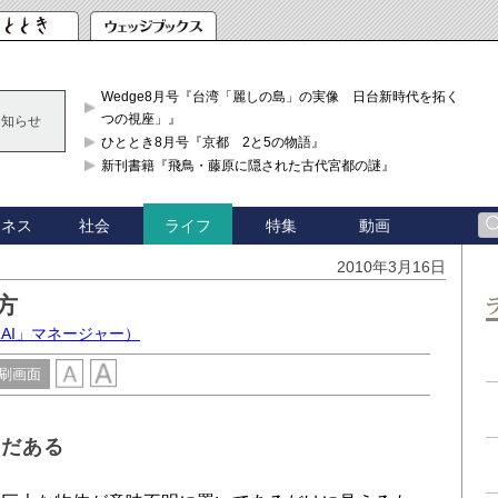
Wedge8月号『台湾「麗しの島」の実像 日台新時代を拓く「3
つの視座」』
お知らせ
ひととき8月号『京都 2と5の物語』
新刊書籍『飛鳥・藤原に隠された古代宮都の謎』
ジネス
社会
特集
動画
ライフ
2010年3月16日
方
RAI」マネージャー）
刷画面
まだある