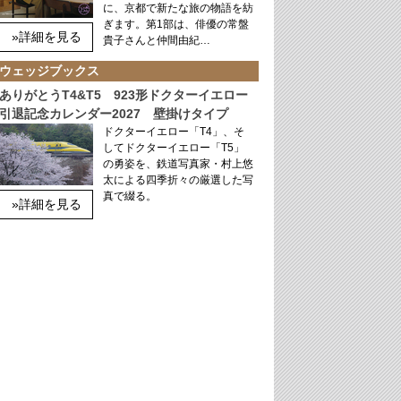
に、京都で新たな旅の物語を紡
ぎます。第1部は、俳優の常盤
»詳細を見る
貴子さんと仲間由紀…
ウェッジブックス
ありがとうT4&T5 923形ドクターイエロー
引退記念カレンダー2027 壁掛けタイプ
ドクターイエロー「T4」、そ
してドクターイエロー「T5」
の勇姿を、鉄道写真家・村上悠
太による四季折々の厳選した写
真で綴る。
»詳細を見る