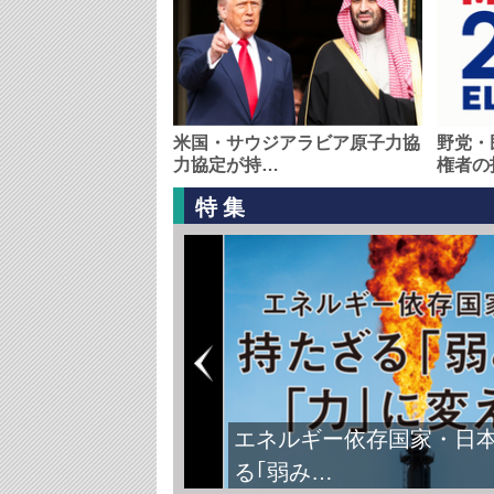
米国・サウジアラビア原子力協
野党・
力協定が持…
権者の
特集
エネルギー依存国家・日
る｢弱み…