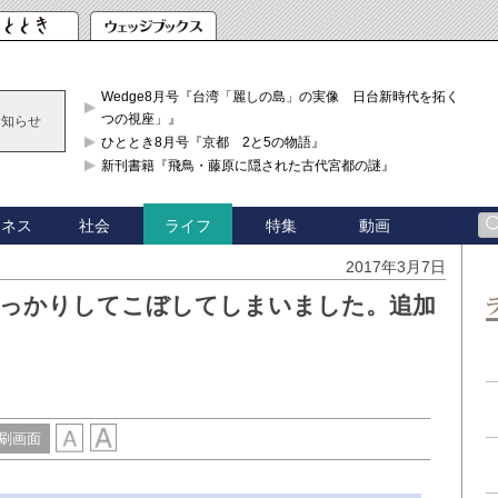
Wedge8月号『台湾「麗しの島」の実像 日台新時代を拓く「3
つの視座」』
お知らせ
ひととき8月号『京都 2と5の物語』
新刊書籍『飛鳥・藤原に隠された古代宮都の謎』
ジネス
社会
特集
動画
ライフ
2017年3月7日
うっかりしてこぼしてしまいました。追加
刷画面