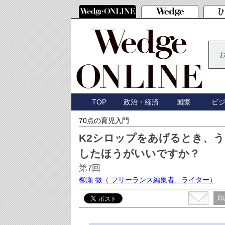
TOP
政治・経済
国際
ビ
70点の育児入門
K2シロップをあげるとき、
したほうがいいですか？
第7回
柳瀬 徹
（ フリーランス編集者、ライター）
印