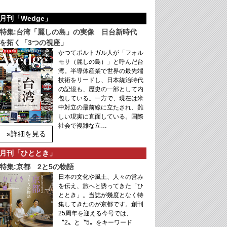
月刊「Wedge」
特集:台湾「麗しの島」の実像 日台新時代
を拓く「3つの視座」
かつてポルトガル人が「フォル
モサ（麗しの島）」と呼んだ台
湾。半導体産業で世界の最先端
技術をリードし、日本統治時代
の記憶も、歴史の一部として内
包している。一方で、現在は米
中対立の最前線に立たされ、難
しい現実に直面している。国際
社会で複雑な立…
»詳細を見る
月刊「ひととき」
特集:京都 2と5の物語
日本の文化や風土、人々の営み
を伝え、旅へと誘ってきた「ひ
ととき」。当誌が幾度となく特
集してきたのが京都です。創刊
25周年を迎える今号では、
〝2〟と〝5〟をキーワード