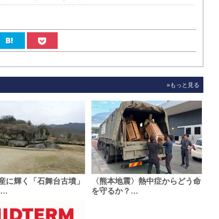
»もっと見る
産に輝く「石舞台古墳」
〈熊本地震〉熱中症からどう命
0…
を守るか？…