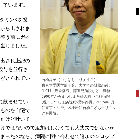
しています。
タミンKを投
会から出されま
が整う前にガイ
が生じました。
出され上記の
投与も並行さ
式がとられてい
石橋涼子（いしばし・りょうこ）
東京大学医学部卒業。大学での研修の後、
NICU、総合病院、障害児施設などに勤務。
1996年からまつしま産婦人科小児科病院
に飲ませてい
(現・まつしま病院)小児科部長、2005年1月
に東京・江戸川区小岩に石橋こどもクリニッ
たものを自宅で
クを開院。
せたけど吐いて
わけではないので追加はしなくても大丈夫ではないか
しまったのなら、病院に問い合わせて追加のシロップ