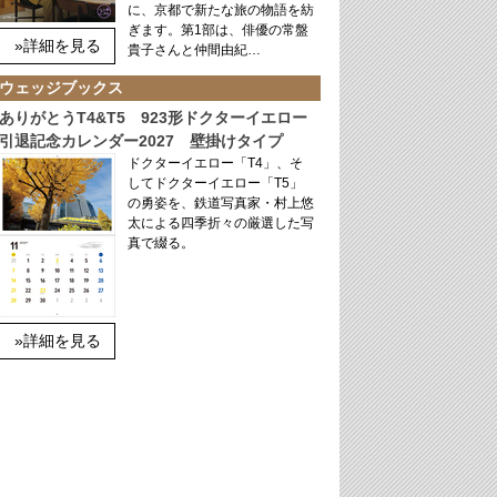
に、京都で新たな旅の物語を紡
ぎます。第1部は、俳優の常盤
»詳細を見る
貴子さんと仲間由紀…
ウェッジブックス
ありがとうT4&T5 923形ドクターイエロー
引退記念カレンダー2027 壁掛けタイプ
ドクターイエロー「T4」、そ
してドクターイエロー「T5」
の勇姿を、鉄道写真家・村上悠
太による四季折々の厳選した写
真で綴る。
»詳細を見る