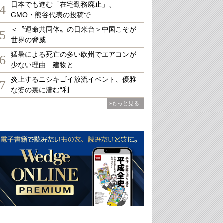
日本でも進む「在宅勤務廃止」、
4
GMO・熊谷代表の投稿で…
＜〝運命共同体〟の日米台＞中国こそが
5
世界の脅威....…
猛暑による死亡の多い欧州でエアコンが
6
少ない理由…建物と…
炎上するニシキゴイ放流イベント、優雅
7
な姿の裏に潜む“利…
»もっと見る