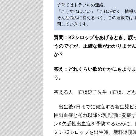
子育てはトラブルの連続。
「こうすればいい」「これが効く」情報
そんな悩みに答えるべく、この連載ではポ
問していきます。
質問：K2シロップをあげるとき、誤
うのですが、正確な量がわかりません
か？
答え：どれくらい飲めたかにもより
う。
答える人 石橋涼子先生（石橋こど
出生後7日までに発症する新生児ビ
性出血症とそれ以降の乳児期に発症
ンK欠乏性出血症を予防するために、
ミンK2シロップを出生時、産科退院