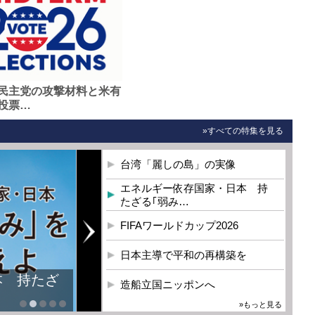
民主党の攻撃材料と米有
投票…
»すべての特集を見る
台湾「麗しの島」の実像
エネルギー依存国家・日本 持
たざる｢弱み…
FIFAワールドカップ2026
日本主導で平和の再構築を
本 持たざ
造船立国ニッポンへ
»もっと見る