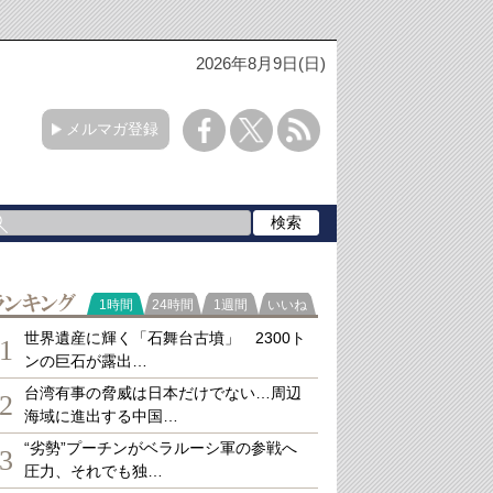
2026年8月9日(日)
メルマガ登録
ランキング
1時間
24時間
1週間
いいね
世界遺産に輝く「石舞台古墳」 2300ト
1
ンの巨石が露出…
台湾有事の脅威は日本だけでない…周辺
2
海域に進出する中国…
“劣勢”プーチンがベラルーシ軍の参戦へ
3
圧力、それでも独…