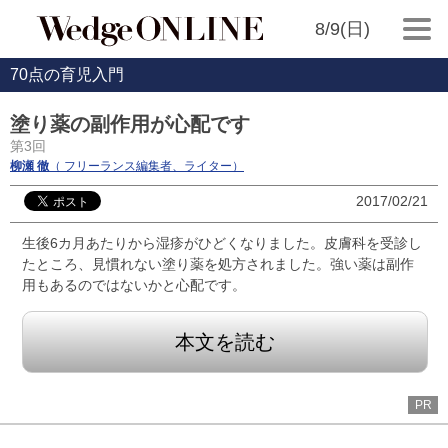
8/9(日)
70点の育児入門
塗り薬の副作用が心配です
第3回
柳瀬 徹
（ フリーランス編集者、ライター）
2017/02/21
生後6カ月あたりから湿疹がひどくなりました。皮膚科を受診し
たところ、見慣れない塗り薬を処方されました。強い薬は副作
用もあるのではないかと心配です。
本文を読む
PR