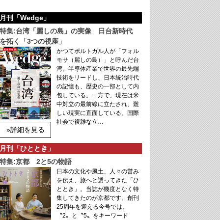
月刊「Wedge」
特集:台湾「麗しの島」の実像 日台新時代
を拓く「3つの視座」
かつてポルトガル人が「フォル
モサ（麗しの島）」と呼んだ台
湾。半導体産業で世界の最先端
技術をリードし、日本統治時代
の記憶も、歴史の一部として内
包している。一方で、現在は米
中対立の最前線に立たされ、難
しい現実に直面している。国際
社会で複雑な立…
»詳細を見る
月刊「ひととき」
特集:京都 2と5の物語
日本の文化や風土、人々の営み
を伝え、旅へと誘ってきた「ひ
ととき」。当誌が幾度となく特
集してきたのが京都です。創刊
25周年を迎える今号では、
〝2〟と〝5〟をキーワード