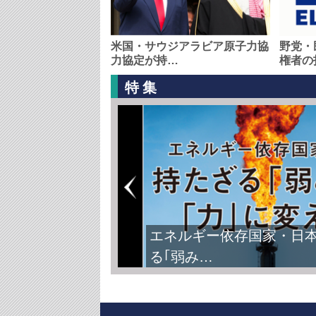
米国・サウジアラビア原子力協
野党・
力協定が持…
権者の
特集
エネルギー依存国家・日
る｢弱み…