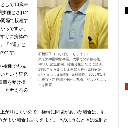
として13歳未
1回接種とされて
の間隔で接種す
るからですが、
、すぐに抗体の
。「4週」と
いのです。
石橋涼子（いしばし・りょうこ）
東京大学医学部卒業。大学での研修の後、
NICU、総合病院、障害児施設などに勤務。
の接種でも抗
1996年からまつしま産婦人科小児科病院
多いという研究
(現・まつしま病院)小児科部長、2005年1月
に東京・江戸川区小岩に石橋こどもクリニッ
回目を受け損
クを開院。
い、と考える必
上がりにくいので、極端に間隔があいた場合は、乳
うがよい場合もありえます。そのようなときは医師と