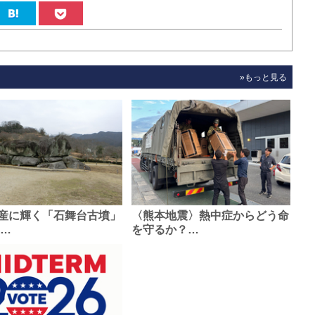
»もっと見る
産に輝く「石舞台古墳」
〈熊本地震〉熱中症からどう命
0…
を守るか？…