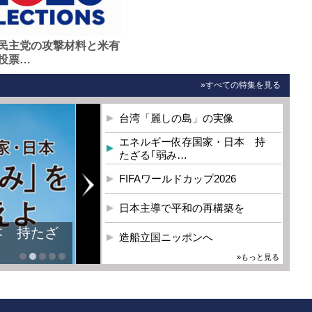
民主党の攻撃材料と米有
投票…
»すべての特集を見る
台湾「麗しの島」の実像
エネルギー依存国家・日本 持
たざる｢弱み…
FIFAワールドカップ2026
日本主導で平和の再構築を
本 持たざ
造船立国ニッポンへ
»もっと見る