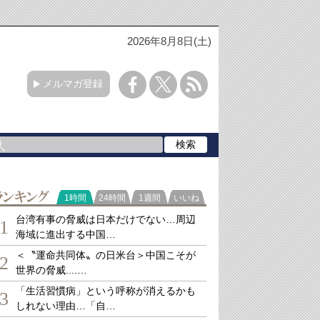
2026年8月8日(土)
メルマガ登録
ランキング
1時間
24時間
1週間
いいね
台湾有事の脅威は日本だけでない…周辺
1
海域に進出する中国…
＜〝運命共同体〟の日米台＞中国こそが
2
世界の脅威....…
「生活習慣病」という呼称が消えるかも
3
しれない理由…「自…