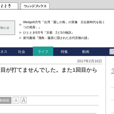
Wedge8月号『台湾「麗しの島」の実像 日台新時代を拓く「3
つの視座」』
お知らせ
ひととき8月号『京都 2と5の物語』
新刊書籍『飛鳥・藤原に隠された古代宮都の謎』
ジネス
社会
特集
動画
ライフ
2017年2月16日
回目が打てませんでした。また1回目から
刷画面