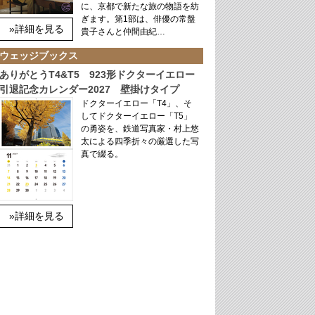
に、京都で新たな旅の物語を紡
ぎます。第1部は、俳優の常盤
»詳細を見る
貴子さんと仲間由紀…
ウェッジブックス
ありがとうT4&T5 923形ドクターイエロー
引退記念カレンダー2027 壁掛けタイプ
ドクターイエロー「T4」、そ
してドクターイエロー「T5」
の勇姿を、鉄道写真家・村上悠
太による四季折々の厳選した写
真で綴る。
»詳細を見る