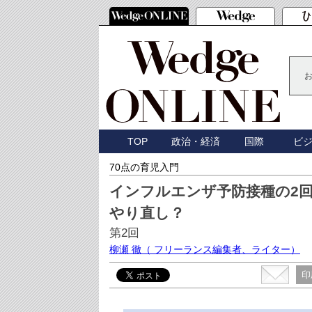
TOP
政治・経済
国際
ビ
70点の育児入門
インフルエンザ予防接種の2
やり直し？
第2回
柳瀬 徹
（ フリーランス編集者、ライター）
印