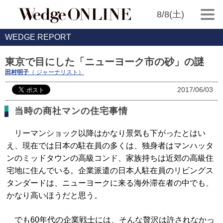
8/8(土)
WEDGE REPORT
東京で目にした「ニューヨーク市の砂」の謎
田村明子
（ ジャーナリスト）
2017/06/03
当時の商社マンの住宅事情
リーマンショック以降はかなり景気も下がったとはい
え、現在では日本の駐在員の多くは、独身者はマンハッタ
ンのミッドタウンの高級コンド、家族持ちは近郊の高級住
宅地に住んでいる。企業派遣の日本人駐在員のリビングス
タンダードは、ニューヨークに来る海外滞在者の中でも、
かなり高いほうだと思う。
でも60年代の企業戦士には、そんな贅沢は許されなかっ