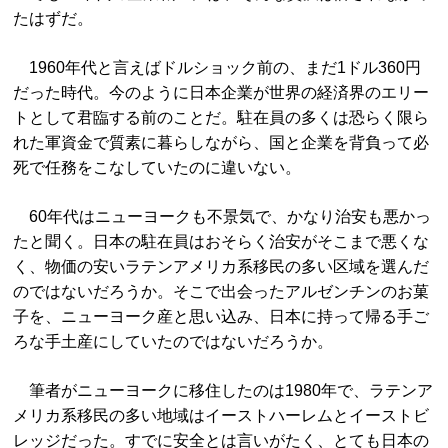
たはずだ。
1960年代と言えばドルショック前の、まだ1ドル360円
だった時代。今のように日本企業が世界の経済界のエリー
トとして君臨する前のことだ。駐在員の多くは恐らく限ら
れた軍資金で質素に暮らしながら、国と企業を背負って必
死で任務をこなしていたのに違いない。
60年代はニューヨークも不景気で、かなり治安も悪かっ
たと聞く。日本の駐在員はおそらく治安がそこまで悪くな
く、物価の安いラテンアメリカ系移民の多い区域を選んだ
のではないだろうか。そこで出会ったアルゼンチンのお菓
子を、ニューヨーク産と思い込み、日本に持って帰る手ご
ろな手土産にしていたのではないだろうか。
筆者がニューヨークに移住したのは1980年で、ラテンア
メリカ系移民の多い地域はイーストハーレムとイーストビ
レッジだった。すでに安全とは言いがたく、とても日本の