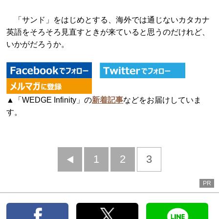
「サンド」をはじめとする、海外では通じないカタカナ
英語をそろそろ見直すときが来ていると思うのだけれど、
いかがだろうか。
▲「WEDGE Infinity」の
新着記事
などをお届けしていま
す。
前
1
2
3
へ
PR