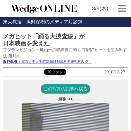
8/6(木)
東大教授 浜野保樹のメディア対談録
メガヒット「踊る大捜査線」が
日本映画を変えた
フジテレビジョン・亀山千広取締役に聞く “踊る”ヒットを生み出す
法 第1回
浜野保樹
（ 東京大学大学院新領域創成科学研究科教授）
2010/12/27
この写真の記事へ戻る
（画像
1
/3）