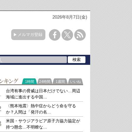
2026年8月7日(金)
メルマガ登録
ラ
1時間
24時間
1週間
いいね
キング
台湾有事の脅威は日本だけでない…周辺
1
海域に進出する中国…
〈熊本地震〉熱中症からどう命を守る
2
か？人間は「発汗の名…
米国・サウジアラビア原子力協力協定が
3
持つ懸念…不明瞭な…