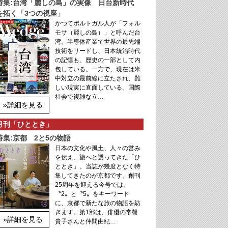
特集:台湾「麗しの島」の実像 日台新時代
を拓く「3つの視座」
かつてポルトガル人が「フォル
モサ（麗しの島）」と呼んだ台
湾。半導体産業で世界の最先端
技術をリードし、日本統治時代
の記憶も、歴史の一部として内
包している。一方で、現在は米
中対立の最前線に立たされ、難
しい現実に直面している。国際
社会で複雑な立…
»詳細を見る
月刊「ひととき」
特集:京都 2と5の物語
日本の文化や風土、人々の営み
を伝え、旅へと誘ってきた「ひ
ととき」。当誌が幾度となく特
集してきたのが京都です。創刊
25周年を迎える今号では、
〝2〟と〝5〟をキーワード
に、京都で新たな旅の物語を紡
ぎます。第1部は、俳優の常盤
»詳細を見る
貴子さんと仲間由紀…