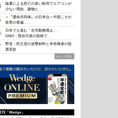
猛暑による死亡の多い欧州でエアコンが
4
少ない理由…建物と…
＜〝運命共同体〟の日米台＞中国こそが
Stock
5
世界の脅威....…
日本でも進む「在宅勤務廃止」、
6
GMO・熊谷代表の投稿で…
野党・民主党の攻撃材料と米有権者の投
7
票意欲
»もっと見る
月刊「Wedge」