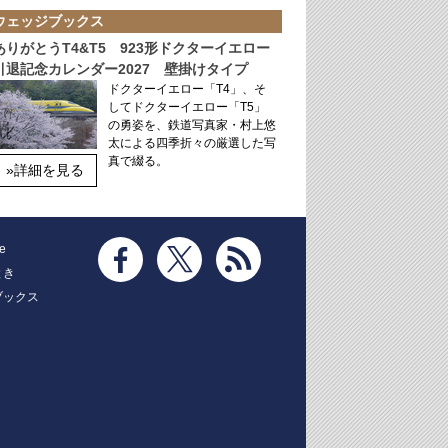
ウェッジブックス
ありがとうT4&T5 923形ドクターイエロー
引退記念カレンダー2027 壁掛けタイプ
ドクターイエロー「T4」、そ
してドクターイエロー「T5」
の勇姿を、鉄道写真家・村上悠
太による四季折々の厳選した写
真で綴る。
»詳細を見る
e
とき
ブックス