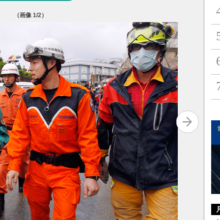
（画像
1
/2）
Varunyu/i