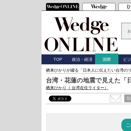
お
TOP
政治・経済
ビ
国際
栖来ひかりが綴る「日本人に伝えたい台湾の
台湾・花蓮の地震で見えた「
栖来ひかり
（ 台湾在住ライター）
印
こ