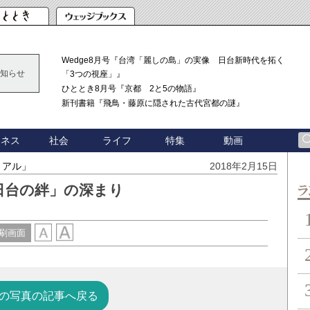
Wedge8月号『台湾「麗しの島」の実像 日台新時代を拓く
知らせ
「3つの視座」』
ひととき8月号『京都 2と5の物語』
新刊書籍『飛鳥・藤原に隠された古代宮都の謎』
ジネス
社会
ライフ
特集
動画
リアル」
2018年2月15日
日台の絆」の深まり
ン
刷画面
の写真の記事へ戻る