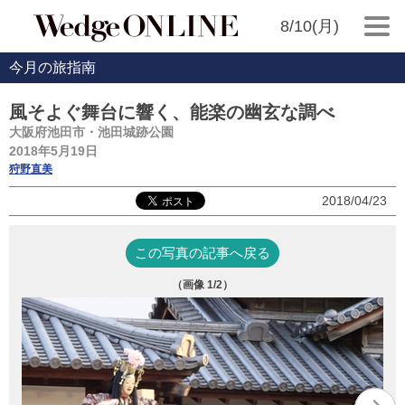
8/10(月)
今月の旅指南
風そよぐ舞台に響く、能楽の幽玄な調べ
大阪府池田市・池田城跡公園
2018年5月19日
狩野直美
2018/04/23
この写真の記事へ戻る
（画像
1
/2）