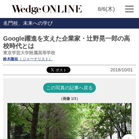
8/6(木)
名門校、未来への学び
Google躍進を支えた企業家・辻野晃一郎の高
校時代とは
東京学芸大学附属高等学校
鈴木隆祐
（ ジャーナリスト）
2018/10/01
この写真の記事へ戻る
（画像
1
/3）
辻