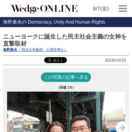
8/7(金)
海野素央の Democracy, Unity And Human Rights
ニューヨークに誕生した民主社会主義の女神を
直撃取材
海野素央
（ 明治大学教授 心理学博士）
2018/10/10
この写真の記事へ戻る
（画像
1
/6）
オ