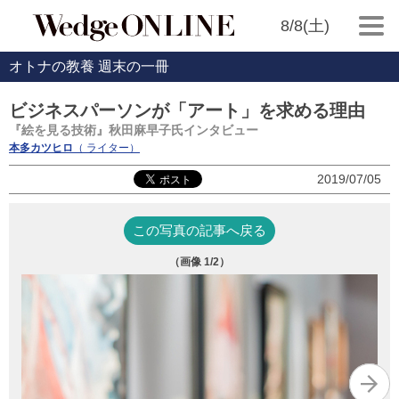
8/8(土)
オトナの教養 週末の一冊
ビジネスパーソンが「アート」を求める理由
『絵を見る技術』秋田麻早子氏インタビュー
本多カツヒロ
（ ライター）
2019/07/05
この写真の記事へ戻る
（画像
1
/2）
『