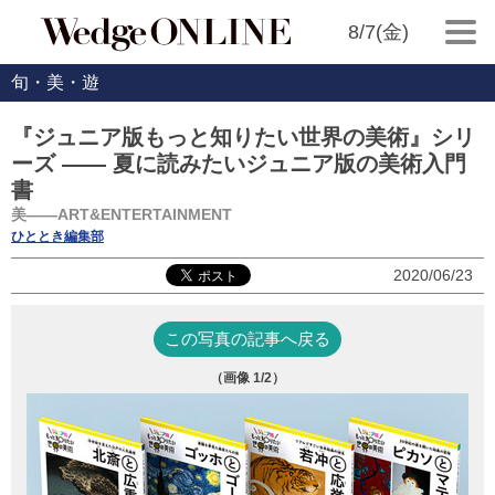
8/7(金)
旬・美・遊
『ジュニア版もっと知りたい世界の美術』シリ
ーズ ―― 夏に読みたいジュニア版の美術入門
書
美――ART&ENTERTAINMENT
ひととき編集部
2020/06/23
この写真の記事へ戻る
（画像
1
/2）