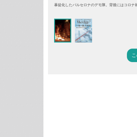
暴徒化したバルセロナのデモ隊。背後にはコロナ禍による社
こ