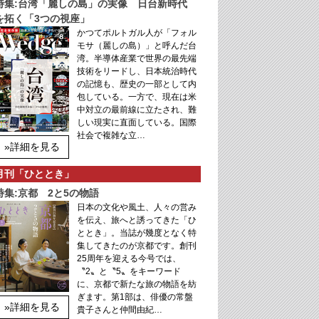
特集:台湾「麗しの島」の実像 日台新時代
を拓く「3つの視座」
かつてポルトガル人が「フォル
モサ（麗しの島）」と呼んだ台
湾。半導体産業で世界の最先端
技術をリードし、日本統治時代
の記憶も、歴史の一部として内
包している。一方で、現在は米
中対立の最前線に立たされ、難
しい現実に直面している。国際
社会で複雑な立…
»詳細を見る
月刊「ひととき」
特集:京都 2と5の物語
日本の文化や風土、人々の営み
を伝え、旅へと誘ってきた「ひ
ととき」。当誌が幾度となく特
集してきたのが京都です。創刊
25周年を迎える今号では、
〝2〟と〝5〟をキーワード
に、京都で新たな旅の物語を紡
ぎます。第1部は、俳優の常盤
»詳細を見る
貴子さんと仲間由紀…