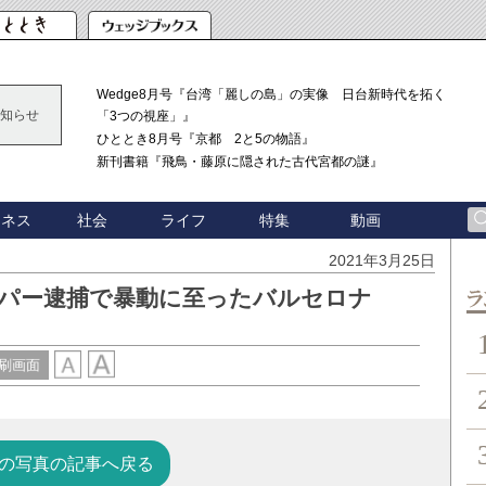
Wedge8月号『台湾「麗しの島」の実像 日台新時代を拓く
知らせ
「3つの視座」』
ひととき8月号『京都 2と5の物語』
新刊書籍『飛鳥・藤原に隠された古代宮都の謎』
ジネス
社会
ライフ
特集
動画
2021年3月25日
ッパー逮捕で暴動に至ったバルセロナ
ン
刷画面
の写真の記事へ戻る