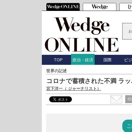
お
TOP
国際
ビ
政治・経済
世界の記述
コロナで蓄積された不満 ラ
宮下洋一
（ ジャーナリスト）
印
こ