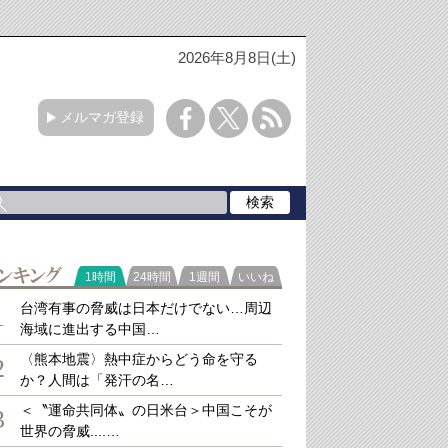
2026年8月8日(土)
メルマガ登録
ラ
1時間
24時間
1週間
いいね
キング
台湾有事の脅威は日本だけでない…周辺
1
海域に進出する中国…
〈熊本地震〉熱中症からどう命を守る
2
か？人間は「発汗の名…
＜〝運命共同体〟の日米台＞中国こそが
3
世界の脅威....…