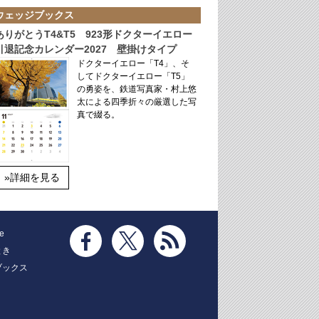
ウェッジブックス
ありがとうT4&T5 923形ドクターイエロー
引退記念カレンダー2027 壁掛けタイプ
ドクターイエロー「T4」、そ
してドクターイエロー「T5」
の勇姿を、鉄道写真家・村上悠
太による四季折々の厳選した写
真で綴る。
»詳細を見る
e
とき
ブックス