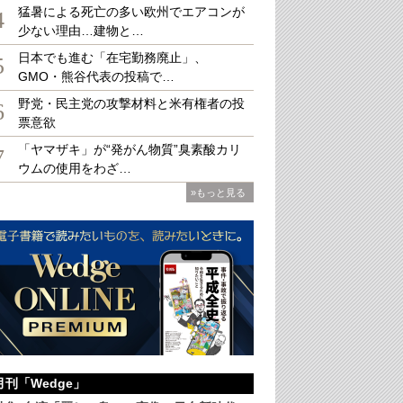
猛暑による死亡の多い欧州でエアコンが
4
少ない理由…建物と…
日本でも進む「在宅勤務廃止」、
5
GMO・熊谷代表の投稿で…
野党・民主党の攻撃材料と米有権者の投
6
票意欲
「ヤマザキ」が“発がん物質”臭素酸カリ
7
ウムの使用をわざ…
»もっと見る
月刊「Wedge」