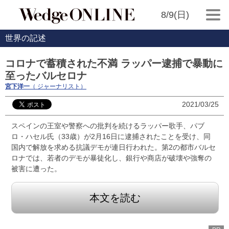
8/9(日)
世界の記述
コロナで蓄積された不満 ラッパー逮捕で暴動に
至ったバルセロナ
宮下洋一
（ ジャーナリスト）
2021/03/25
スペインの王室や警察への批判を続けるラッパー歌手、パブ
ロ・ハセル氏（33歳）が2月16日に逮捕されたことを受け、同
国内で解放を求める抗議デモが連日行われた。第2の都市バルセ
ロナでは、若者のデモが暴徒化し、銀行や商店が破壊や強奪の
被害に遭った。
本文を読む