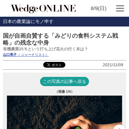
8/9(日)
日本の農業論にモノ申す
国が自画自賛する「みどりの食料システム戦
略」の残念な中身
有機農業25％という打ち上げ花火の行く末は？
山口亮子
（ ジャーナリスト）
2021/11/09
この写真の記事へ戻る
（画像
1
/4）
みど
と