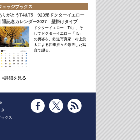
ウェッジブックス
ありがとうT4&T5 923形ドクターイエロー
引退記念カレンダー2027 壁掛けタイプ
ドクターイエロー「T4」、そ
してドクターイエロー「T5」
の勇姿を、鉄道写真家・村上悠
太による四季折々の厳選した写
真で綴る。
»詳細を見る
e
とき
ブックス