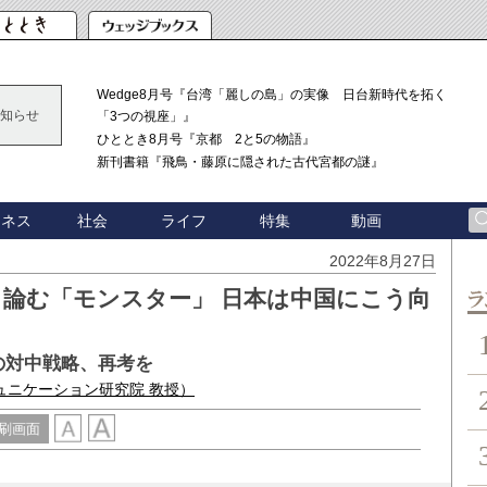
Wedge8月号『台湾「麗しの島」の実像 日台新時代を拓く
知らせ
「3つの視座」』
ひととき8月号『京都 2と5の物語』
新刊書籍『飛鳥・藤原に隠された古代宮都の謎』
ジネス
社会
ライフ
特集
動画
2022年8月27日
目論む「モンスター」 日本は中国にこう向
ン
本の対中戦略、再考を
ュニケーション研究院 教授）
刷画面