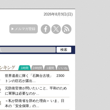
2026年8月9日(日)
メルマガ登録
ラ
1時間
24時間
1週間
いいね
キング
世界遺産に輝く「石舞台古墳」 2300
1
トンの巨石が露出…
元防衛官僚が問いたいこと、平和のため
2
に軍隊は必要なのか…
＜私が防衛省を辞めた理由＞ いま、日
3
本の「安全保障」の…