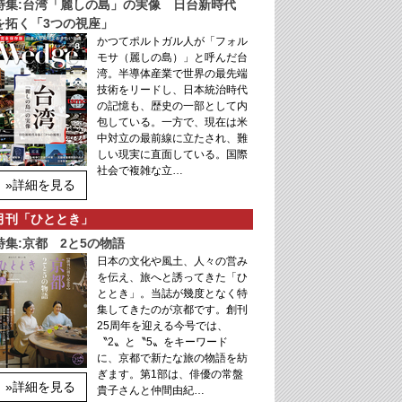
特集:台湾「麗しの島」の実像 日台新時代
を拓く「3つの視座」
かつてポルトガル人が「フォル
モサ（麗しの島）」と呼んだ台
湾。半導体産業で世界の最先端
技術をリードし、日本統治時代
の記憶も、歴史の一部として内
包している。一方で、現在は米
中対立の最前線に立たされ、難
しい現実に直面している。国際
社会で複雑な立…
»詳細を見る
月刊「ひととき」
特集:京都 2と5の物語
日本の文化や風土、人々の営み
を伝え、旅へと誘ってきた「ひ
ととき」。当誌が幾度となく特
集してきたのが京都です。創刊
25周年を迎える今号では、
〝2〟と〝5〟をキーワード
に、京都で新たな旅の物語を紡
ぎます。第1部は、俳優の常盤
»詳細を見る
貴子さんと仲間由紀…