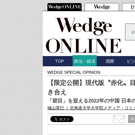
お
TOP
国際
ビ
政治・経済
WEDGE SPECIAL OPINION
【限定公開】現代版〝赤化〟
き合え
「節目」を迎える2022年の中国 日
城山英巳
（ 北海道大学大学院メディア・コミ
印