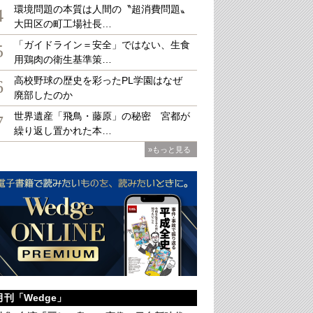
環境問題の本質は人間の〝超消費問題〟
4
大田区の町工場社長…
「ガイドライン＝安全」ではない、生食
5
用鶏肉の衛生基準策…
高校野球の歴史を彩ったPL学園はなぜ
6
れがもろくも崩れた天安門事件 （AP/AFLO）
廃部したのか
世界遺産「飛鳥・藤原」の秘密 宮都が
7
繰り返し置かれた本…
»もっと見る
月刊「Wedge」