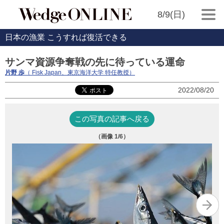
8/9(日)
日本の漁業 こうすれば復活できる
サンマ資源争奪戦の先に待っている運命
片野 歩
（ Fisk Japan、東京海洋大学 特任教授）
2022/08/20
この写真の記事へ戻る
（画像
1
/6）
サ