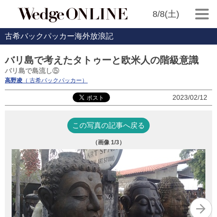
8/8(土)
古希バックパッカー海外放浪記
バリ島で考えたタトゥーと欧米人の階級意識
バリ島で島流し⑤
高野凌
（ 古希バックパッカー）
2023/02/12
この写真の記事へ戻る
（画像
1
/3）
ウ