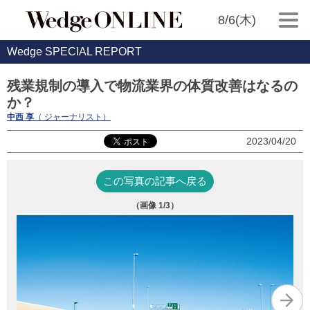
8/6(木)
Wedge SPECIAL REPORT
残業規制の導入で物流業界の体質改善はなるの
か？
中西 享
（ ジャーナリスト）
2023/04/20
この写真の記事へ戻る
（画像
1
/3）