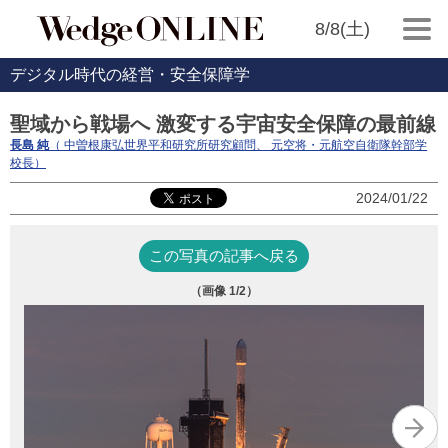
8/8(土)
デジタル時代の経営・安全保障学
聖域から戦場へ 激変する宇宙安全保障の最前線
長島 純
（ 中曽根康弘世界平和研究所研究顧問、 元空将・元航空自衛隊幹部学
校長）
2024/01/22
この写真の記事へ戻る
（画像
1
/2）
『
に
行