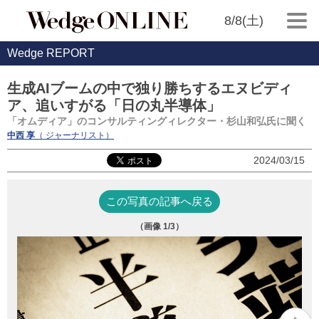
8/8(土)
Wedge REPORT
生成AIブームの中で独り勝ちするエヌビディ
ア、追いすがる「日の丸半導体」
「オムディア」のコンサルティングィレクター・杉山和弘氏に聞く
中西 享
（ ジャーナリスト）
2024/03/15
この写真の記事へ戻る
（画像
1
/3）
杉
社
N
L
年I
部門