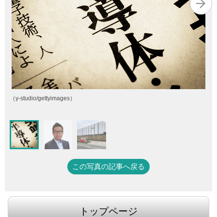
オ
（y-studio/gettyimages）
この写真の記事へ戻る
トップページ