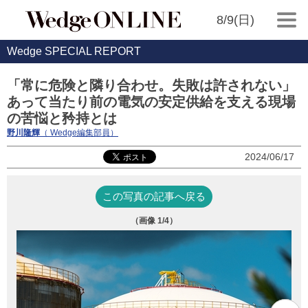
8/9(日)
Wedge SPECIAL REPORT
「常に危険と隣り合わせ。失敗は許されない」
あって当たり前の電気の安定供給を支える現場
の苦悩と矜持とは
野川隆輝
（ Wedge編集部員）
2024/06/17
この写真の記事へ戻る
（画像
1
/4）
奥
こ