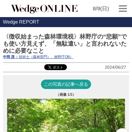
8/9(日)
Wedge REPORT
〈徴収始まった森林環境税〉林野庁の“悲願”で
も使い方見えず、「無駄遣い」と言われないた
めに必要なこと
中岡 茂
（ 技術士（森林部門）、林野庁OB）
2024/06/27
この写真の記事へ戻る
（画像
1
/3）
写