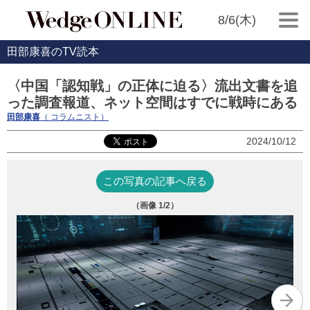
8/6(木)
田部康喜のTV読本
〈中国「認知戦」の正体に迫る〉流出文書を追
った調査報道、ネット空間はすでに戦時にある
田部康喜
（ コラムニスト）
2024/10/12
この写真の記事へ戻る
（画像
1
/2）
サ