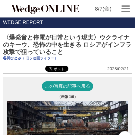
8/7(金)
WEDGE REPORT
〈爆発音と停電が日常という現実〉ウクライナ
のキーウ、恐怖の中を生きる ロシアがインフラ
攻撃で狙っていること
谷川ひとみ
（ 旧ソ連圏ライター）
2025/02/21
この写真の記事へ戻る
（画像
1
/6）
計