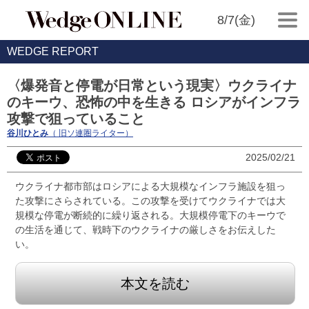
8/7(金)
WEDGE REPORT
〈爆発音と停電が日常という現実〉ウクライナ
のキーウ、恐怖の中を生きる ロシアがインフラ
攻撃で狙っていること
谷川ひとみ
（ 旧ソ連圏ライター）
2025/02/21
ウクライナ都市部はロシアによる大規模なインフラ施設を狙っ
た攻撃にさらされている。この攻撃を受けてウクライナでは大
規模な停電が断続的に繰り返される。大規模停電下のキーウで
の生活を通じて、戦時下のウクライナの厳しさをお伝えした
い。
本文を読む