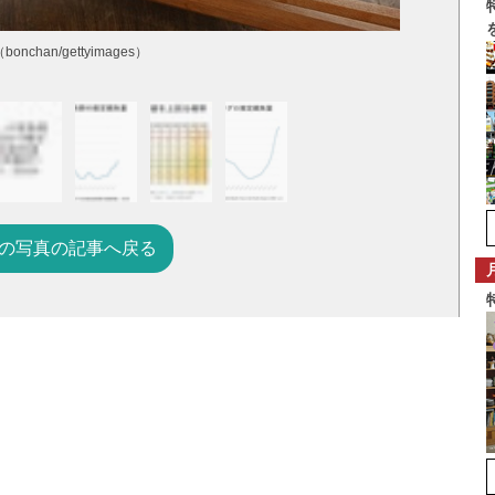
an/gettyimages）
の写真の記事へ戻る