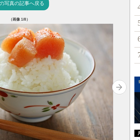
の写真の記事へ戻る
（画像
1
/8）
出典：
水