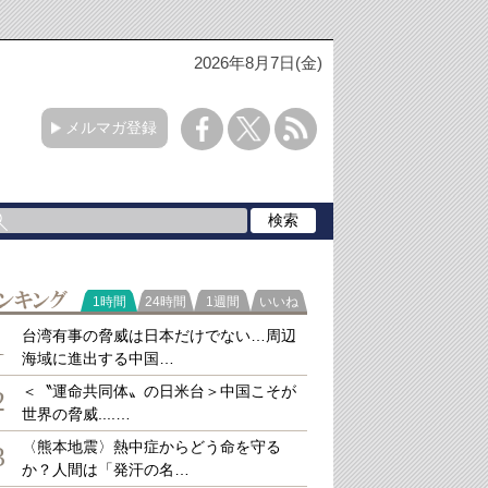
2026年8月7日(金)
メルマガ登録
ラ
1時間
24時間
1週間
いいね
キング
台湾有事の脅威は日本だけでない…周辺
1
海域に進出する中国…
＜〝運命共同体〟の日米台＞中国こそが
2
世界の脅威....…
〈熊本地震〉熱中症からどう命を守る
3
か？人間は「発汗の名…