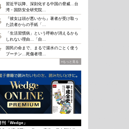
習近平以降、深刻化する中国の脅威…台
4
湾・国防安全研究院…
『彼女は頭が悪いから』著者が受け取っ
5
た読者からの手紙「…
産研究・教育機構／水産庁「令和6年度魚種別資源評価 スケトウダラ日本海北部系
「生活習慣病」という呼称が消えるかも
6
しれない理由…「自…
国民の命まで、まるで湯水のごとく使う
7
プーチン…死傷者増…
»もっと見る
月刊「Wedge」