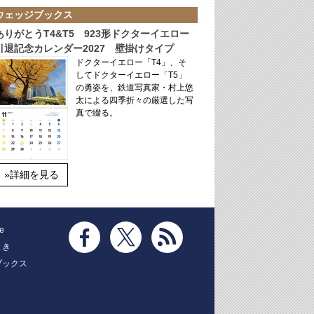
ウェッジブックス
ありがとうT4&T5 923形ドクターイエロー
引退記念カレンダー2027 壁掛けタイプ
ドクターイエロー「T4」、そ
してドクターイエロー「T5」
の勇姿を、鉄道写真家・村上悠
太による四季折々の厳選した写
真で綴る。
»詳細を見る
e
とき
ブックス