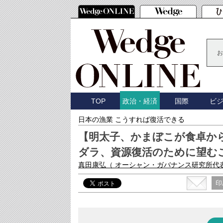
お
TOP
国際
ビ
政治・経済
日本の漁業 こうすれば復活できる
【明太子、かまぼこが食卓か
ダラ、資源復活のために望む
真田康弘
（ オーシャン・ガバナンス研究所代
印