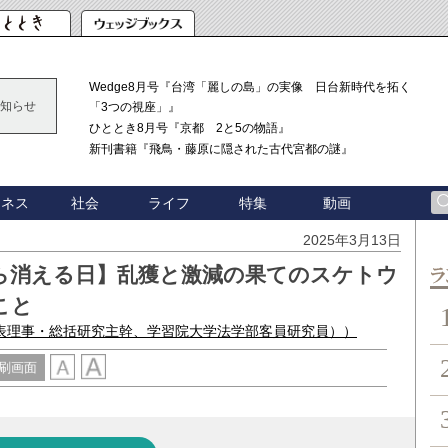
Wedge8月号『台湾「麗しの島」の実像 日台新時代を拓く
知らせ
「3つの視座」』
ひととき8月号『京都 2と5の物語』
新刊書籍『飛鳥・藤原に隠された古代宮都の謎』
ジネス
社会
ライフ
特集
動画
2025年3月13日
ら消える日】乱獲と激減の果てのスケトウ
ン
こと
表理事・総括研究主幹、学習院大学法学部客員研究員））
刷画面