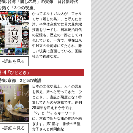
特集:台湾「麗しの島」の実像 日台新時代
を拓く「3つの視座」
かつてポルトガル人が「フォル
モサ（麗しの島）」と呼んだ台
湾。半導体産業で世界の最先端
技術をリードし、日本統治時代
の記憶も、歴史の一部として内
包している。一方で、現在は米
中対立の最前線に立たされ、難
しい現実に直面している。国際
社会で複雑な立…
»詳細を見る
月刊「ひととき」
特集:京都 2と5の物語
日本の文化や風土、人々の営み
を伝え、旅へと誘ってきた「ひ
ととき」。当誌が幾度となく特
集してきたのが京都です。創刊
25周年を迎える今号では、
〝2〟と〝5〟をキーワード
に、京都で新たな旅の物語を紡
ぎます。第1部は、俳優の常盤
»詳細を見る
貴子さんと仲間由紀…