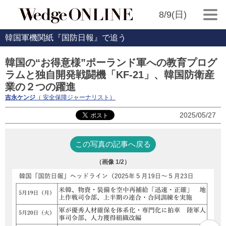
8/9(日)
韓国軍機関紙『国防日報』で追う
韓国の“お得意様”ポーランド軍への教育プログ
ラムと独自開発戦闘機「KF-21」、韓国防衛産
業の２つの躍進
吉永ケンジ
（ 安全保障ジャーナリスト）
2025/05/27
この写真の記事へ戻る
（画像
1
/2）
K
1