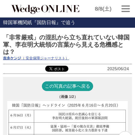
8/8(土)
韓国軍機関紙『国防日報』で追う
「非常厳戒」の混乱から立ち直れていない韓国
軍、李在明大統領の言葉から見える危機感と
は？
吉永ケンジ
（ 安全保障ジャーナリスト）
2025/06/24
この写真の記事へ戻る
（画像
1
/2）
李
室