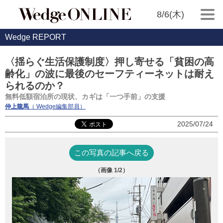
8/6(木)
Wedge REPORT
〈揺らぐ生活保護制度〉押し寄せる「貧困の高
齢化」の波に最後のセーフティーネットは耐え
られるのか？
無料低額宿泊所の現状、カギは「一つ手前」の支援
仲上龍馬
（ Wedge編集部員）
2025/07/24
この写真の記事へ戻る
（画像
1
/2）
写