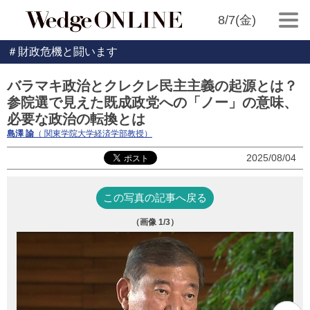
8/7(金)
＃財政危機と闘います
バラマキ政治とクレクレ民主主義の起源とは？
参院選で見えた既成政党への「ノー」の意味、
必要な政治の転換とは
島澤 諭
（ 関東学院大学経済学部教授）
2025/08/04
この写真の記事へ戻る
（画像
1
/3）
写