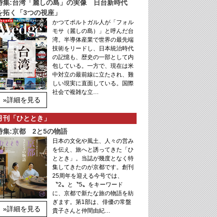
特集:台湾「麗しの島」の実像 日台新時代
を拓く「3つの視座」
かつてポルトガル人が「フォル
モサ（麗しの島）」と呼んだ台
湾。半導体産業で世界の最先端
技術をリードし、日本統治時代
の記憶も、歴史の一部として内
包している。一方で、現在は米
中対立の最前線に立たされ、難
しい現実に直面している。国際
社会で複雑な立…
»詳細を見る
月刊「ひととき」
特集:京都 2と5の物語
日本の文化や風土、人々の営み
を伝え、旅へと誘ってきた「ひ
ととき」。当誌が幾度となく特
集してきたのが京都です。創刊
25周年を迎える今号では、
〝2〟と〝5〟をキーワード
に、京都で新たな旅の物語を紡
ぎます。第1部は、俳優の常盤
»詳細を見る
貴子さんと仲間由紀…