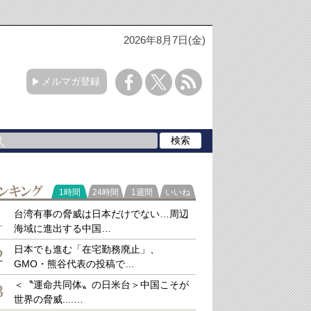
2026年8月7日(金)
メルマガ登録
ラ
1時間
24時間
1週間
いいね
キング
台湾有事の脅威は日本だけでない…周辺
1
海域に進出する中国…
日本でも進む「在宅勤務廃止」、
2
GMO・熊谷代表の投稿で…
＜〝運命共同体〟の日米台＞中国こそが
3
世界の脅威....…