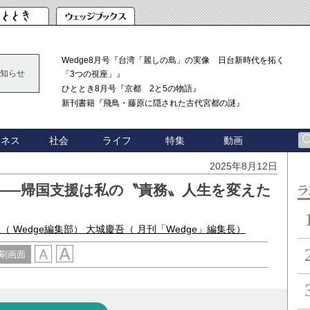
Wedge8月号『台湾「麗しの島」の実像 日台新時代を拓く
知らせ
「3つの視座」』
ひととき8月号『京都 2と5の物語』
新刊書籍『飛鳥・藤原に隠された古代宮都の謎』
ジネス
社会
ライフ
特集
動画
2025年8月12日
――帰国支援は私の〝責務〟人生を変えた
ン
里
（ Wedge編集部）
大城慶吾
（ 月刊「Wedge」編集長）
刷画面