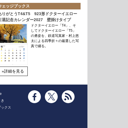
ウェッジブックス
ありがとうT4&T5 923形ドクターイエロー
引退記念カレンダー2027 壁掛けタイプ
ドクターイエロー「T4」、そ
してドクターイエロー「T5」
の勇姿を、鉄道写真家・村上悠
太による四季折々の厳選した写
真で綴る。
»詳細を見る
e
とき
ブックス