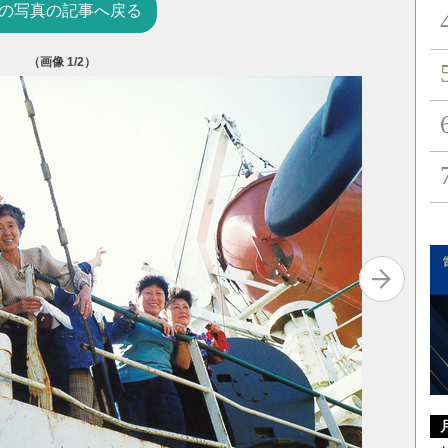
の写真の記事へ戻る
（画像
1
/2）
斎藤弘美
元FM東
では非常