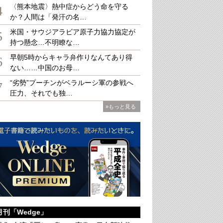
〈熊本地震〉熱中症からどう命を守る
4
か？人間は「発汗の名…
米国・サウジアラビア原子力協力協定が
5
持つ懸念…不明瞭な…
（日本サハリン協会会長）
早朝5時からキャラ弁作りなんてあり得
京アナウンサー。退職後もフリーランスとして報道関係を中心に活動。2012年に同
6
勤講師として民俗学・民俗文化論を教える。
ない……中国のお母…
“劣勢”プーチンがベラルーシ軍の参戦へ
7
圧力、それでも独…
»もっと見る
月刊「Wedge」