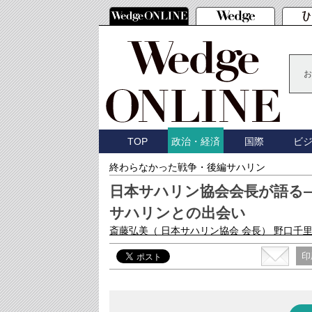
お
TOP
国際
ビ
政治・経済
終わらなかった戦争・後編サハリン
日本サハリン協会会長が語る
サハリンとの出会い
斎藤弘美
（ 日本サハリン協会 会長）
野口千
印