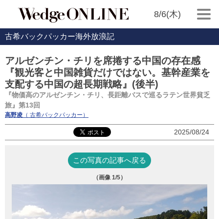
8/6(木)
古希バックパッカー海外放浪記
アルゼンチン・チリを席捲する中国の存在感
『観光客と中国雑貨だけではない。基幹産業を
支配する中国の超長期戦略』(後半)
『物価高のアルゼンチン・チリ、長距離バスで巡るラテン世界貧乏
旅』第13回
高野凌
（ 古希バックパッカー）
2025/08/24
この写真の記事へ戻る
（画像
1
/5）
チ
鉱 