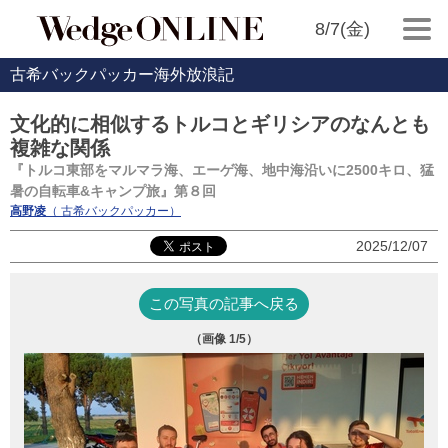
8/7(金)
古希バックパッカー海外放浪記
文化的に相似するトルコとギリシアのなんとも
複雑な関係
『トルコ東部をマルマラ海、エーゲ海、地中海沿いに2500キロ、猛
暑の自転車&キャンプ旅』第８回
高野凌
（ 古希バックパッカー）
2025/12/07
この写真の記事へ戻る
（画像
1
/5）
ギ
観