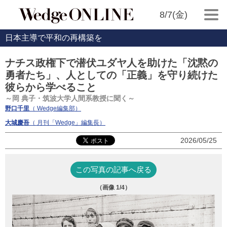
8/7(金)
日本主導で平和の再構築を
ナチス政権下で潜伏ユダヤ人を助けた「沈黙の
勇者たち」、人としての「正義」を守り続けた
彼らから学べること
～岡 典子・筑波大学人間系教授に聞く～
野口千里
（ Wedge編集部）
大城慶吾
（ 月刊「Wedge」編集長）
2026/05/25
この写真の記事へ戻る
（画像
1
/4）