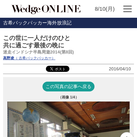
8/10(月)
古希バックパッカー海外放浪記
この世に一人だけのひと
共に過ごす最後の晩に
迷走インドシナ半島周遊2014(第8回)
高野凌
（ 古希バックパッカー）
2016/04/10
この写真の記事へ戻る
（画像
1
/4）