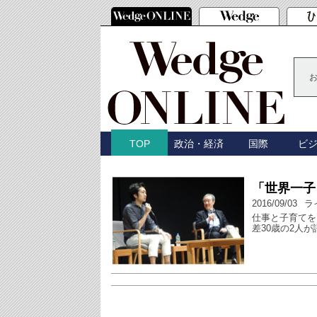
政治・経済
国際
ビ
TOP
「世界一子
2016/09/03
ラ
仕事と子育てを
差30歳の2人