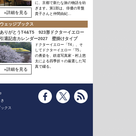
に、京都で新たな旅の物語を紡
ぎます。第1部は、俳優の常盤
»詳細を見る
貴子さんと仲間由紀…
ウェッジブックス
ありがとうT4&T5 923形ドクターイエロー
引退記念カレンダー2027 壁掛けタイプ
ドクターイエロー「T4」、そ
してドクターイエロー「T5」
の勇姿を、鉄道写真家・村上悠
太による四季折々の厳選した写
真で綴る。
»詳細を見る
e
とき
ブックス