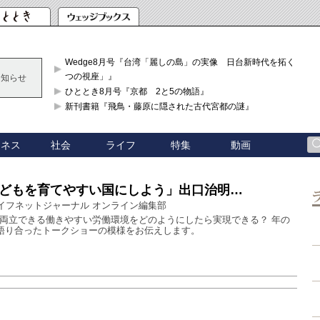
Wedge8月号『台湾「麗しの島」の実像 日台新時代を拓く「3
つの視座」』
お知らせ
ひととき8月号『京都 2と5の物語』
新刊書籍『飛鳥・藤原に隠された古代宮都の謎』
ジネス
社会
ライフ
特集
動画
どもを育てやすい国にしよう」出口治明…
イフネットジャーナル オンライン編集部
両立できる働きやすい労働環境をどのようにしたら実現できる？ 年の
が語り合ったトークショーの模様をお伝えします。