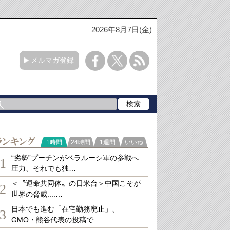
2026年8月7日(金)
メルマガ登録
ランキング
1時間
24時間
1週間
いいね
“劣勢”プーチンがベラルーシ軍の参戦へ
1
圧力、それでも独…
＜〝運命共同体〟の日米台＞中国こそが
2
世界の脅威....…
日本でも進む「在宅勤務廃止」、
3
GMO・熊谷代表の投稿で…