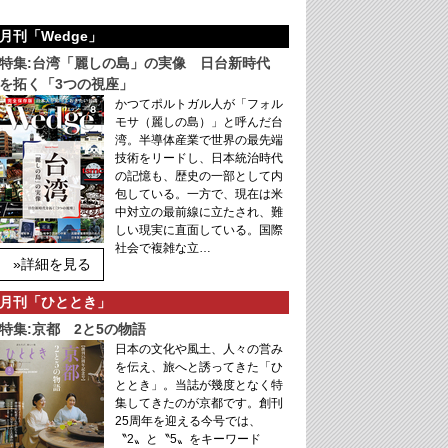
月刊「Wedge」
特集:台湾「麗しの島」の実像 日台新時代
を拓く「3つの視座」
かつてポルトガル人が「フォル
モサ（麗しの島）」と呼んだ台
湾。半導体産業で世界の最先端
技術をリードし、日本統治時代
の記憶も、歴史の一部として内
包している。一方で、現在は米
中対立の最前線に立たされ、難
しい現実に直面している。国際
社会で複雑な立…
»詳細を見る
月刊「ひととき」
特集:京都 2と5の物語
日本の文化や風土、人々の営み
を伝え、旅へと誘ってきた「ひ
ととき」。当誌が幾度となく特
集してきたのが京都です。創刊
25周年を迎える今号では、
〝2〟と〝5〟をキーワード