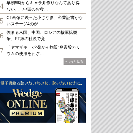
早朝5時からキャラ弁作りなんてあり得
4
ない……中国のお母…
CT画像に映った小さな影、卒業証書がな
5
いステージ4のが…
強まる米国、中国、ロシアの核軍拡競
6
争、FT紙の社説で覚…
「ヤマザキ」が“発がん物質”臭素酸カリ
7
ウムの使用をわざ…
»もっと見る