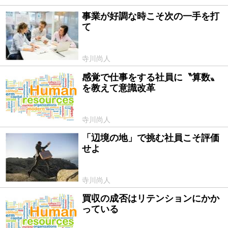
事業が好調な時こそ次の一手を打
2016/10/04
て
寺川尚人
感覚で仕事をする社員に〝算数〟
2016/09/12
を教えて意識改革
寺川尚人
「辺境の地」で挑む社員こそ評価
2016/09/02
せよ
寺川尚人
買収の成否はリテンションにかか
2016/07/04
っている