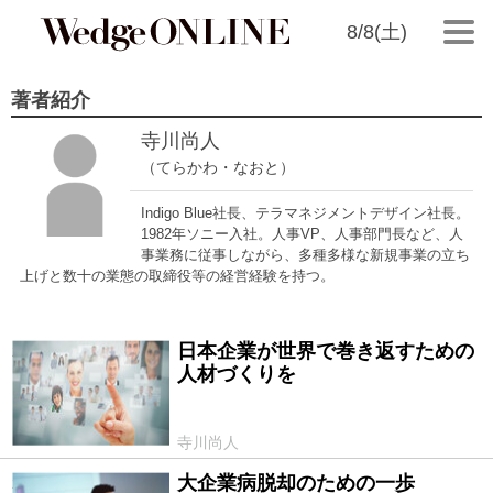
8/8(土)
著者紹介
寺川尚人
（てらかわ・なおと）
Indigo Blue社長、テラマネジメントデザイン社長。
1982年ソニー入社。人事VP、人事部門長など、人
事業務に従事しながら、多種多様な新規事業の立ち
上げと数十の業態の取締役等の経営経験を持つ。
日本企業が世界で巻き返すための
2017/03/14
人材づくりを
寺川尚人
大企業病脱却のための一歩
2017/02/16