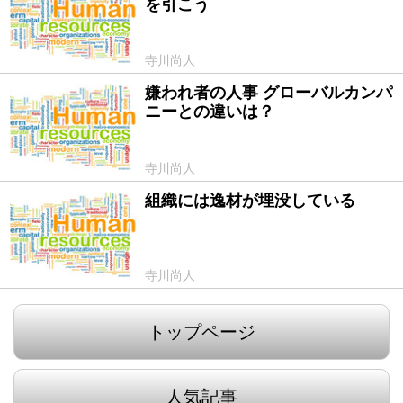
を引こう
寺川尚人
嫌われ者の人事 グローバルカンパ
2016/03/08
ニーとの違いは？
寺川尚人
組織には逸材が埋没している
2016/02/01
寺川尚人
トップページ
人気記事