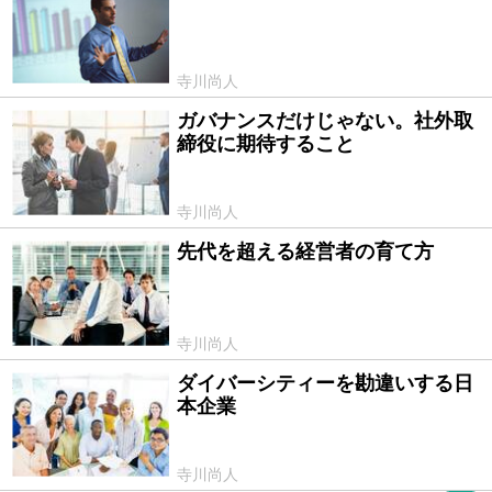
寺川尚人
ガバナンスだけじゃない。社外取
2017/01/13
締役に期待すること
寺川尚人
先代を超える経営者の育て方
2016/12/14
寺川尚人
ダイバーシティーを勘違いする日
2016/11/09
本企業
寺川尚人
PR