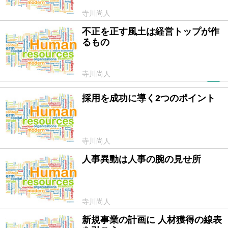
寺川尚人
不正を正す風土は経営トップが作
2016/06/16
るもの
寺川尚人
PR
採用を成功に導く2つのポイント
2016/05/17
寺川尚人
人事異動は人事の腕の見せ所
2016/04/18
寺川尚人
新規事業の計画に 人材獲得の線表
2016/04/04