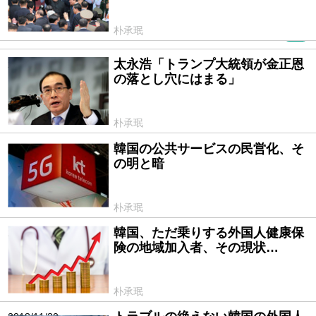
朴承珉
PR
太永浩「トランプ大統領が金正恩
2019/02/25
の落とし穴にはまる」
朴承珉
韓国の公共サービスの民営化、そ
2018/12/14
の明と暗
朴承珉
韓国、ただ乗りする外国人健康保
2018/12/07
険の地域加入者、その現状…
朴承珉