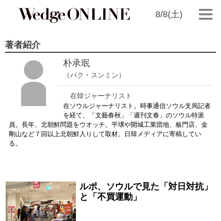
8/8(土)
著者紹介
朴承珉
（パク・スンミン）
在韓ジャーナリスト
在ソウルジャーナリスト。時事通信ソウル支局記者
を経て、「文藝春秋」「週刊文春」のソウル特派
員。長年、北朝鮮問題をウオッチ。平壌や開城工業団地、板門店、
金
剛山など７回以上北朝鮮入りして取材。日韓メディアに寄稿してい
る。
ルポ、ソウルで見た「対日対抗」
2019/08/16
と「不買運動」