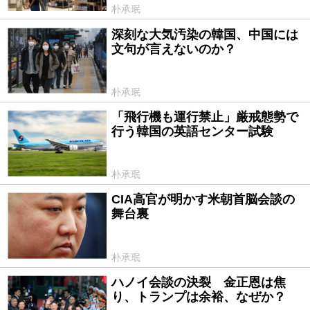
朴承珉
深刻な大気汚染の韓国、中国には
2019/06/25
文句が言えないのか？
朴承珉
「飛行機も運行禁止」厳戒態勢で
2019/05/21
行う韓国の英語センター試験
朴承珉
CIA高官が明かす米朝首脳会談の
2019/03/28
舞台裏
朴承珉
ハノイ会談の決裂 金正恩は焦
2019/03/05
り、トランプは余裕、なぜか？