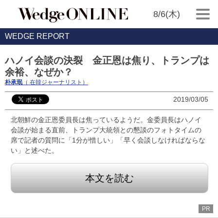
8/6(木)
WEDGE REPORT
ハノイ会談の決裂 金正恩は焦り、トランプは
余裕、なぜか？
朴承珉
（ 在韓ジャーナリスト）
2019/03/05
北朝鮮の金正恩委員長は焦っているようだ。金委員長はハノイ
会談が始まる直前、トランプ大統領との懇談のフォトタイムの
席で記者の質問に「1分が惜しい」「早く会談しなければならな
い」と述べた。
本文を読む
PR