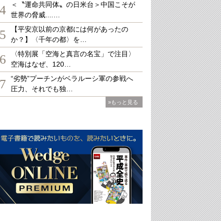
＜〝運命共同体〟の日米台＞中国こそが
4
世界の脅威....…
【平安京以前の京都には何があったの
5
か？】〈千年の都〉を…
〈特別展「空海と真言の名宝」で注目〉
6
空海はなぜ、120…
“劣勢”プーチンがベラルーシ軍の参戦へ
7
圧力、それでも独…
»もっと見る