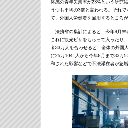
体感の青年失業率が23%という研究
うつも平均の3倍と言われる。それで
て、外国人労働者を雇用するところ
法務省の集計によると、今年8月末現
これに観光ビザをもらって入ったり
者33万人を合わせると、全体の外国
に25万1041人から今年8月まで33
和された影響などで不法滞在者が急増