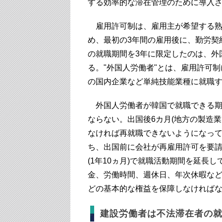
する効率的な滞在管理のために導入
雇用許可制は、雇用主が希望する熟
め、最初の3年間の雇用後に、勤労契
の就職期間を3年に限定したのは、外
る。"外国人労働者"とは、雇用許可制
の国内企業など単純技能業種に就職
外国人労働者が韓国で就職できる期
ならない。出国後6カ月(地方の製造
なければ再就職できないようになって
ち、出国前に会社が再雇用許可を要請
(1年10ヵ月)で就職活動期間を延長
金、労働時間、週休日、年次休暇など
どの基本的な権益を保障しなければ
建設労働者は不法滞在者の