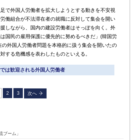
足で外国人労働者を拡大しようとする動き
を不安視
は労働組合が不法滞在者の就職に反対して集会を開い
支援しながら、国内の建設労働者はそっぽを向く。外
は国民の雇用保護に優先的に努めるべきだ」(韓国労
在の外国人労働者問題を本格的に扱う集会を開いたの
に対する危機感を表わしたものといえる。
農村では歓迎される外国人労働者
2
3
次へ
流ブーム」