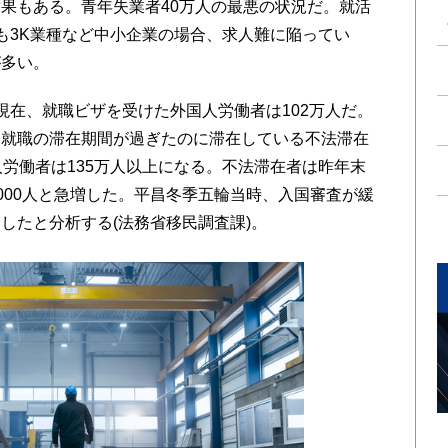
結果もある。青年失業者40万人の最悪の状況だ。就活
も3K業種など中小企業の場合、求人難に陥ってい
が多い。
在、就職ビザを受けた外国人労働者は102万人だ。
、就職の滞在期間が過ぎたのに滞在している不法滞在
人労働者は135万人以上になる。不法滞在者は昨年末
万5000人と急増した。平昌冬季五輪当時、入国審査が緩
したと分析する(法務省移民調査課)。