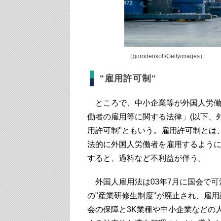
（gorodenkoff/Gettyimages）
"雇用許可制"
ところで、中小企業等が外国人労働
働者の雇用等に関する法律」(以下、
用許可制"ともいう。雇用許可制とは
法的に外国人労働者を雇用するよう
すると、過料など不利益が伴う。
外国人雇用法は03年7月に国会で可決
の"産業研修生制度"が廃止され、雇
会の保障と3K業種や中小企業などの