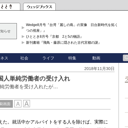
Wedge8月号『台湾「麗しの島」の実像 日台新時代を拓く「3
つの視座」』
お知らせ
ひととき8月号『京都 2と5の物語』
新刊書籍『飛鳥・藤原に隠された古代宮都の謎』
ジネス
社会
ライフ
特集
動画
2018年11月30日
国人単純労働者の受け入れ
単純労働者を受け入れたが…
刷画面
えた。就活中かアルバイトをする人を除けば、実際に