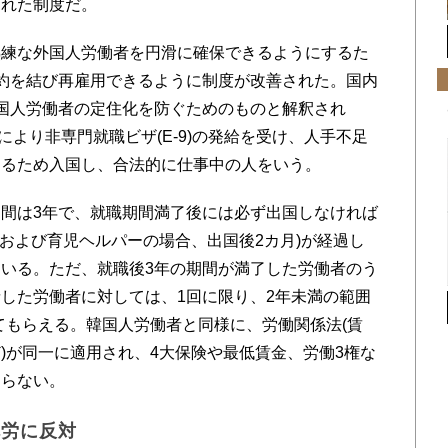
された制度だ。
練な外国人労働者を円滑に確保できるようにするた
約を結び再雇用できるように制度が改善された。国内
国人労働者の定住化を防ぐためのものと解釈され
により非専門就職ビザ(E-9)の発給を受け、人手不足
するため入国し、合法的に仕事中の人をいう。
間は3年で、就職期間満了後には必ず出国しなければ
業および育児ヘルパーの場合、出国後2カ月)が経過し
いる。ただ、就職後3年の期間が満了した労働者のう
した労働者に対しては、1回に限り、2年未満の範囲
してもらえる。韓国人労働者と同様に、労働関係法(賃
)が同一に適用され、4大保険や最低賃金、労働3権な
ならない。
就労に反対