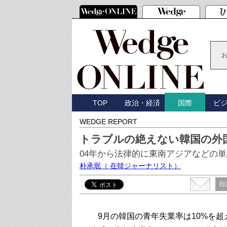
TOP
政治・経済
ビ
国際
WEDGE REPORT
トラブルの絶えない韓国の外
04年から法律的に東南アジアなどの
朴承珉
（ 在韓ジャーナリスト）
印
9月の韓国の青年失業率は10%を超