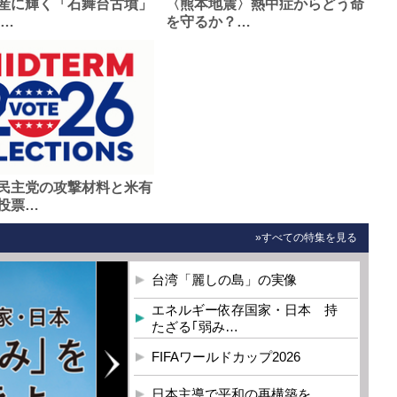
産に輝く「石舞台古墳」
〈熊本地震〉熱中症からどう命
0…
を守るか？…
民主党の攻撃材料と米有
投票…
»すべての特集を見る
台湾「麗しの島」の実像
エネルギー依存国家・日本 持
たざる｢弱み…
FIFAワールドカップ2026
日本主導で平和の再構築を