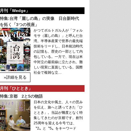
月刊「Wedge」
特集:台湾「麗しの島」の実像 日台新時代
を拓く「3つの視座」
かつてポルトガル人が「フォル
モサ（麗しの島）」と呼んだ台
湾。半導体産業で世界の最先端
技術をリードし、日本統治時代
の記憶も、歴史の一部として内
包している。一方で、現在は米
中対立の最前線に立たされ、難
しい現実に直面している。国際
社会で複雑な立…
»詳細を見る
月刊「ひととき」
特集:京都 2と5の物語
日本の文化や風土、人々の営み
を伝え、旅へと誘ってきた「ひ
ととき」。当誌が幾度となく特
集してきたのが京都です。創刊
25周年を迎える今号では、
〝2〟と〝5〟をキーワード