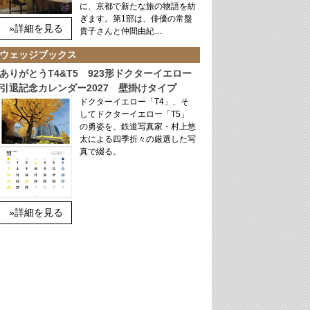
に、京都で新たな旅の物語を紡
ぎます。第1部は、俳優の常盤
»詳細を見る
貴子さんと仲間由紀…
ウェッジブックス
ありがとうT4&T5 923形ドクターイエロー
引退記念カレンダー2027 壁掛けタイプ
ドクターイエロー「T4」、そ
してドクターイエロー「T5」
の勇姿を、鉄道写真家・村上悠
太による四季折々の厳選した写
真で綴る。
»詳細を見る