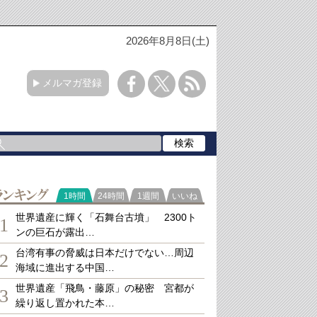
2026年8月8日(土)
メルマガ登録
ランキング
1時間
24時間
1週間
いいね
世界遺産に輝く「石舞台古墳」 2300ト
1
ンの巨石が露出…
台湾有事の脅威は日本だけでない…周辺
2
海域に進出する中国…
世界遺産「飛鳥・藤原」の秘密 宮都が
3
繰り返し置かれた本…