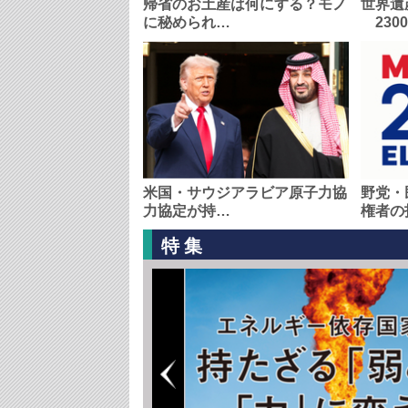
帰省のお土産は何にする？モノ
世界遺
に秘められ…
230
米国・サウジアラビア原子力協
野党・
力協定が持…
権者の
特集