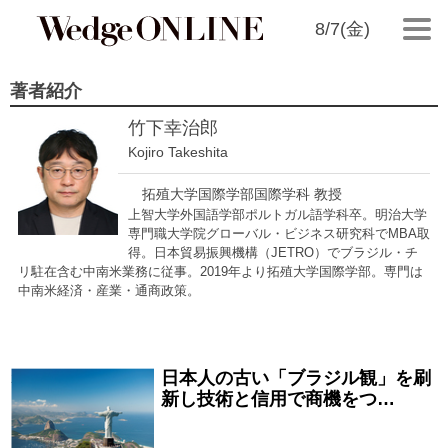
8/7(金)
著者紹介
竹下幸治郎
Kojiro Takeshita
拓殖大学国際学部国際学科 教授
上智大学外国語学部ポルトガル語学科卒。明治大学
専門職大学院グローバル・ビジネス研究科でMBA取
得。日本貿易振興機構（JETRO）でブラジル・チ
リ駐在含む中南米業務に従事。2019年より拓殖大学国際学部。専門は
中南米経済・産業・通商政策。
日本人の古い「ブラジル観」を刷
2025/10/01
新し技術と信用で商機をつ…