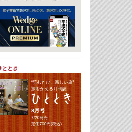
ひととき
“読むたび、新しい旅”
旅をかえる月刊誌
8月号
7/20発売
定価700円(税込)