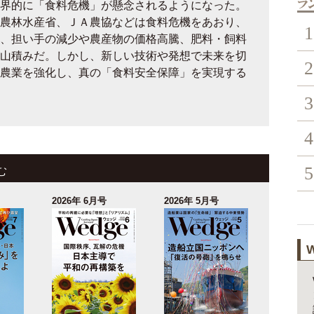
界的に「食料危機」が懸念されるようになった。
農林水産省、ＪＡ農協などは食料危機をあおり、
1
、担い手の減少や農産物の価格高騰、肥料・飼料
山積みだ。しかし、新しい技術や発想で未来を切
2
農業を強化し、真の「食料安全保障」を実現する
3
4
5
む
2026年 6月号
2026年 5月号
W