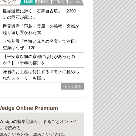
ランキング
1時間
24時間
1週間
いいね
世界遺産に輝く「石舞台古墳」 2300ト
ンの巨石が露出…
世界遺産「飛鳥・藤原」の秘密 宮都が
繰り返し置かれた本…
〈特別展「空海と真言の名宝」で注目〉
空海はなぜ、120…
【平安京以前の京都には何があったの
か？】〈千年の都〉を…
帰省のお土産は何にする？モノに秘めら
れたストーリーも届…
»もっと見る
edge Online Premium
Wedgeの特集記事が、まるごとオンライ
ンで読める
読みたいものを、読みたいときに。