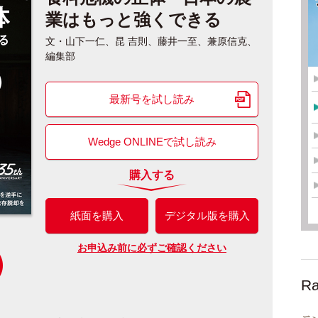
業はもっと強くできる
文・山下一仁、昆 吉則、藤井一至、兼原信克、
編集部
最新号を試し読み
Wedge ONLINEで試し読み
購入する
紙面を購入
デジタル版を購入
お申込み前に必ずご確認ください
Ra