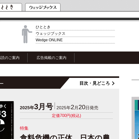
ひととき
ウェッジブックス
Wedge ONLINE
購読のご案内
広告掲載のご案内
目次・見どころ
ー
3月号
2
20
2025年
2025年
月
日発売
定価700円(税込)
特集
食料危機の正体 日本の農