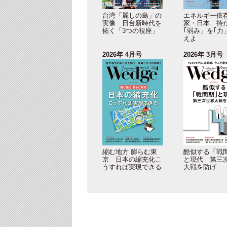
台湾「麗しの島」の
エネルギー依
実像 日台新時代を
家・日本 持
拓く「3つの視座」
｢弱み」を｢力
えよ
2026年 4月号
2026年 3月号
縮む地方 膨らむ東
酷似する「戦
京 日本の縮充化こ
と現代 第三
うすれば実現できる
大戦を防げ