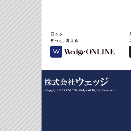
‹Copyright © 1997-2026 Wedge All Rights Reserved.›