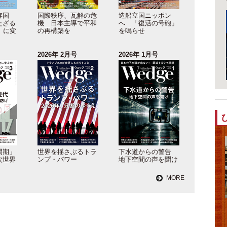
存国
国際秩序、瓦解の危
造船立国ニッポン
たざる
機 日本主導で平和
へ 「復活の号砲」
」に変
の再構築を
を鳴らせ
2026年 2月号
2026年 1月号
間期」
世界を揺さぶるトラ
下水道からの警告
次世界
ンプ・パワー
地下空間の声を聞け
MORE